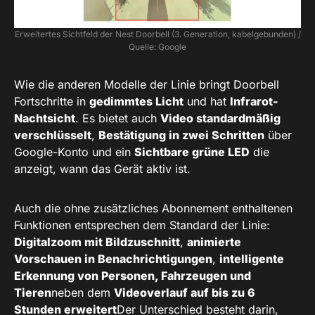
Erweitertes Sichtfeld der Nest Doorbell (3. Generation, kabelgebunden) /
Quelle: Google
Wie die anderen Modelle der Linie bringt Doorbell
Fortschritte in
gedimmtes Licht
und hat
Infrarot-
Nachtsicht
. Es bietet auch
Video standardmäßig
verschlüsselt
,
Bestätigung in zwei Schritten
über
Google-Konto und ein
Sichtbare grüne LED
die
anzeigt, wann das Gerät aktiv ist.
Auch die ohne zusätzliches Abonnement enthaltenen
Funktionen entsprechen dem Standard der Linie:
Digitalzoom mit Bildzuschnitt
,
animierte
Vorschauen in Benachrichtigungen
,
intelligente
Erkennung von Personen, Fahrzeugen und
Tieren
neben dem
Videoverlauf auf bis zu 6
Stunden erweitert
Der Unterschied besteht darin,