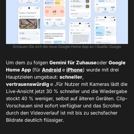
Schauen Sie sich die neue Google Home App an / Quelle: Google
Um dem zu folgen
Gemini für Zuhause
oder
Google
Home App
(für
Android
e
iPhone
) wurde mit drei
Hauptzielen umgebaut:
schneller
,
vertrauenswürdig
e
.
Für Nutzer mit Kameras lädt die
Live-Ansicht jetzt 30 % schneller und die Wiedergabe
stockt 40 % weniger, selbst auf älteren Geräten. Clip-
Vorschauen sind sofort verfügbar und das Scrollen
durch den Videoverlauf ist mit bis zu sechsfacher
Bildrate deutlich flüssiger.